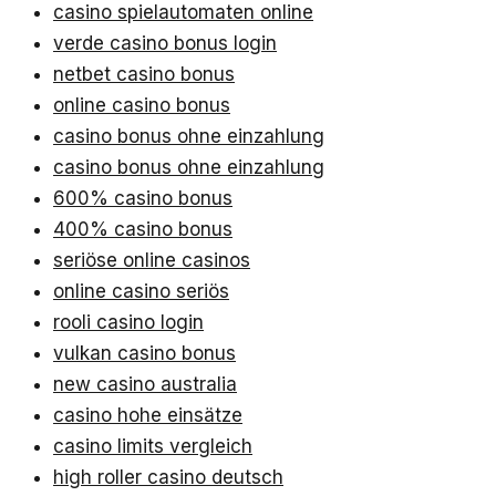
casino spielautomaten online
verde casino bonus login
netbet casino bonus
online casino bonus
casino bonus ohne einzahlung
casino bonus ohne einzahlung
600% casino bonus
400% casino bonus
seriöse online casinos
online casino seriös
rooli casino login
vulkan casino bonus
new casino australia
casino hohe einsätze
casino limits vergleich
high roller casino deutsch