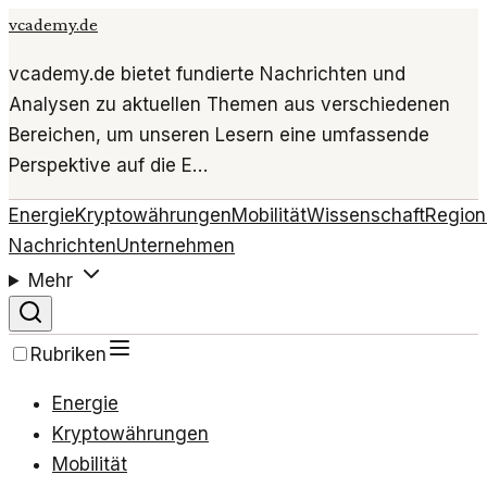
vcademy.de
vcademy.de bietet fundierte Nachrichten und
Analysen zu aktuellen Themen aus verschiedenen
Bereichen, um unseren Lesern eine umfassende
Perspektive auf die E…
Energie
Kryptowährungen
Mobilität
Wissenschaft
Region
Nachrichten
Unternehmen
Mehr
Rubriken
Energie
Kryptowährungen
Mobilität