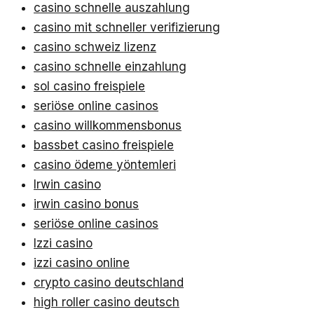
casino schnelle auszahlung
casino mit schneller verifizierung
casino schweiz lizenz
casino schnelle einzahlung
sol casino freispiele
seriöse online casinos
casino willkommensbonus
bassbet casino freispiele
casino ödeme yöntemleri
Irwin casino
irwin casino bonus
seriöse online casinos
Izzi casino
izzi casino online
crypto casino deutschland
high roller casino deutsch