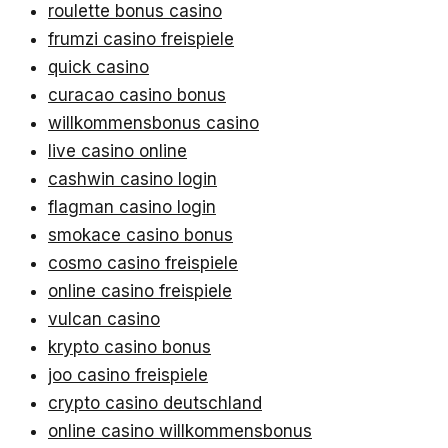
roulette bonus casino
frumzi casino freispiele
quick casino
curacao casino bonus
willkommensbonus casino
live casino online
cashwin casino login
flagman casino login
smokace casino bonus
cosmo casino freispiele
online casino freispiele
vulcan casino
krypto casino bonus
joo casino freispiele
crypto casino deutschland
online casino willkommensbonus