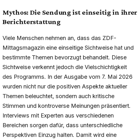
Mythos: Die Sendung ist einseitig in ihrer
Berichterstattung
Viele Menschen nehmen an, dass das ZDF-
Mittagsmagazin eine einseitige Sichtweise hat und
bestimmte Themen bevorzugt behandelt. Diese
Sichtweise verkennt jedoch die Vielschichtigkeit
des Programms. In der Ausgabe vom 7. Mai 2026
wurden nicht nur die positiven Aspekte aktueller
Themen beleuchtet, sondern auch kritische
Stimmen und kontroverse Meinungen präsentiert.
Interviews mit Experten aus verschiedenen
Bereichen sorgen dafür, dass unterschiedliche
Perspektiven Einzug halten. Damit wird eine