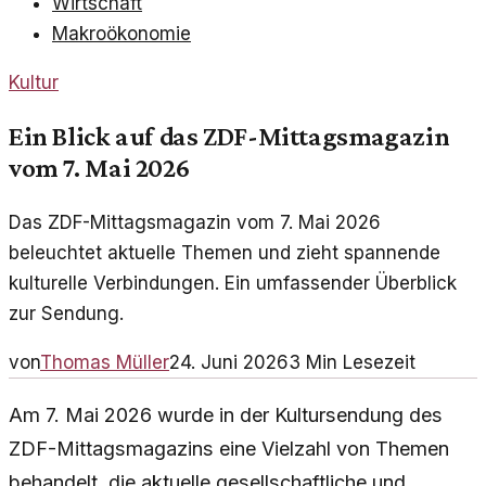
Wirtschaft
Makroökonomie
Kultur
Ein Blick auf das ZDF-Mittagsmagazin
vom 7. Mai 2026
Das ZDF-Mittagsmagazin vom 7. Mai 2026
beleuchtet aktuelle Themen und zieht spannende
kulturelle Verbindungen. Ein umfassender Überblick
zur Sendung.
von
Thomas Müller
24. Juni 2026
3
Min Lesezeit
Am 7. Mai 2026 wurde in der Kultursendung des
ZDF-Mittagsmagazins eine Vielzahl von Themen
behandelt, die aktuelle gesellschaftliche und