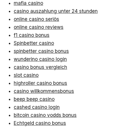
mafia casino
casino auszahlung unter 24 stunden
online casino seriös
online casino reviews
f1 casino bonus
Spinbetter casino
spinbetter casino bonus
wunderino casino login
casino bonus vergleich
slot casino
highroller casino bonus
casino willkommensbonus
beep beep casino
cashed casino login
bitcoin casino vodds bonus
Echtgeld casino bonus