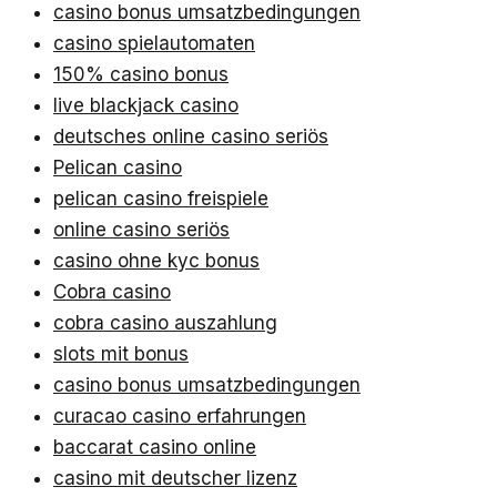
casino bonus umsatzbedingungen
casino spielautomaten
150% casino bonus
live blackjack casino
deutsches online casino seriös
Pelican casino
pelican casino freispiele
online casino seriös
casino ohne kyc bonus
Cobra casino
cobra casino auszahlung
slots mit bonus
casino bonus umsatzbedingungen
curacao casino erfahrungen
baccarat casino online
casino mit deutscher lizenz